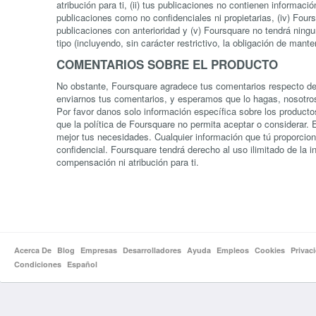
atribución para ti, (ii) tus publicaciones no contienen informaci
publicaciones como no confidenciales ni propietarias, (iv) Four
publicaciones con anterioridad y (v) Foursquare no tendrá ningun
tipo (incluyendo, sin carácter restrictivo, la obligación de mant
COMENTARIOS SOBRE EL PRODUCTO
No obstante, Foursquare agradece tus comentarios respecto d
enviarnos tus comentarios, y esperamos que lo hagas, nosotr
Por favor danos solo información específica sobre los producto
que la política de Foursquare no permita aceptar o considerar
mejor tus necesidades. Cualquier información que tú proporcio
confidencial. Foursquare tendrá derecho al uso ilimitado de la i
compensación ni atribución para ti.
Acerca De
Blog
Empresas
Desarrolladores
Ayuda
Empleos
Cookies
Privac
Condiciones
Español