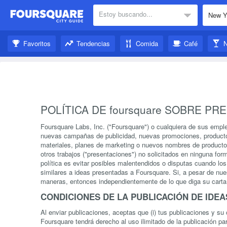
Estoy buscando...
Cercanos:
Favoritos
Tendencias
Comida
Café
N
Inspírate:
POLÍTICA DE foursquare SOBRE PR
Foursquare Labs, Inc. ("Foursquare") o cualquiera de sus emple
nuevas campañas de publicidad, nuevas promociones, producto
materiales, planes de marketing o nuevos nombres de productos.
otros trabajos ("presentaciones") no solicitados en ninguna fo
política es evitar posibles malentendidos o disputas cuando lo
similares a ideas presentadas a Foursquare. Si, a pesar de nue
maneras, entonces independientemente de lo que diga su carta,
CONDICIONES DE LA PUBLICACIÓN DE IDEA
Al enviar publicaciones, aceptas que (i) tus publicaciones y s
Foursquare tendrá derecho al uso ilimitado de la publicación pa