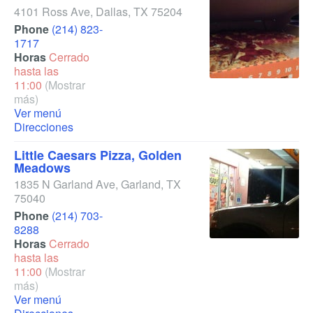
4101 Ross Ave
,
Dallas
,
TX
75204
Phone
(214) 823-
1717
Horas
Cerrado
hasta las
11:00
(Mostrar
más)
Ver menú
Direcciones
Little Caesars Pizza, Golden
Meadows
1835 N Garland Ave
,
Garland
,
TX
75040
Phone
(214) 703-
8288
Horas
Cerrado
hasta las
11:00
(Mostrar
más)
Ver menú