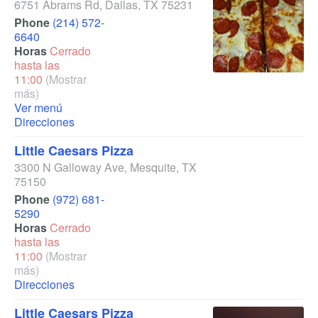
6751 Abrams Rd
,
Dallas
,
TX
75231
Phone
(214) 572-
6640
Horas
Cerrado
hasta las
11:00
(Mostrar
más)
Ver menú
Direcciones
Little Caesars Pizza
3300 N Galloway Ave
,
Mesquite
,
TX
75150
Phone
(972) 681-
5290
Horas
Cerrado
hasta las
11:00
(Mostrar
más)
Direcciones
Little Caesars Pizza