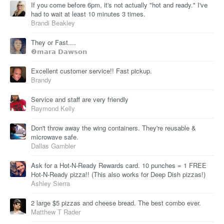
If you come before 6pm, it's not actually "hot and ready." I've
had to wait at least 10 minutes 3 times.
Brandi Beakley
They or Fast....
❷𝗺𝗮𝗿𝗮 𝗗𝗮𝘄𝘀𝗼𝗻
Excellent customer service!! Fast pickup.
Brandy
Service and staff are very friendly
Raymond Kelly
Don't throw away the wing containers. They're reusable &
microwave safe.
Dallas Gambler
Ask for a Hot-N-Ready Rewards card. 10 punches = 1 FREE
Hot-N-Ready pizza!! (This also works for Deep Dish pizzas!)
Ashley Sierra
2 large $5 pizzas and cheese bread. The best combo ever.
Matthew T Rader