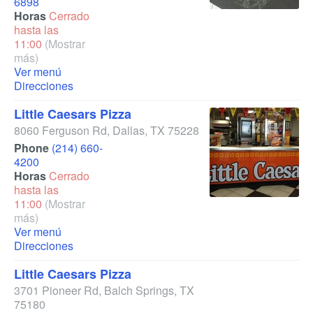
6898
Horas
Cerrado
hasta las
11:00
(Mostrar
más)
Ver menú
Direcciones
Little Caesars Pizza
8060 Ferguson Rd
,
Dallas
,
TX
75228
Phone
(214) 660-
4200
Horas
Cerrado
hasta las
11:00
(Mostrar
más)
Ver menú
Direcciones
Little Caesars Pizza
3701 Pioneer Rd
,
Balch Springs
,
TX
75180