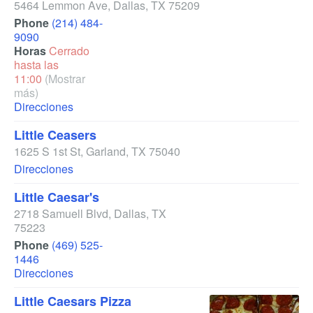
5464 Lemmon Ave
,
Dallas
,
TX
75209
Phone
(214) 484-
9090
Horas
Cerrado
hasta las
11:00
(Mostrar
más)
Direcciones
Little Ceasers
1625 S 1st St
,
Garland
,
TX
75040
Direcciones
Little Caesar's
2718 Samuell Blvd
,
Dallas
,
TX
75223
Phone
(469) 525-
1446
Direcciones
Little Caesars Pizza