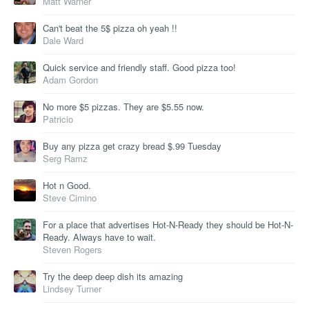
Matt Warner
Can't beat the 5$ pizza oh yeah !!
Dale Ward
Quick service and friendly staff. Good pizza too!
Adam Gordon
No more $5 pizzas. They are $5.55 now.
Patricio
Buy any pizza get crazy bread $.99 Tuesday
Serg Ramz
Hot n Good.
Steve Cimino
For a place that advertises Hot-N-Ready they should be Hot-N-
Ready. Always have to wait.
Steven Rogers
Try the deep deep dish its amazing
Lindsey Turner