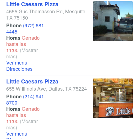
Little Caesars Pizza
4555 Gus Thomasson Rd
,
Mesquite
,
TX
75150
Phone
(972) 681-
4445
Horas
Cerrado
hasta las
11:00
(Mostrar
más)
Ver menú
Direcciones
Little Caesars Pizza
655 W Illinois Ave
,
Dallas
,
TX
75224
Phone
(214) 941-
8700
Horas
Cerrado
hasta las
11:00
(Mostrar
más)
Ver menú