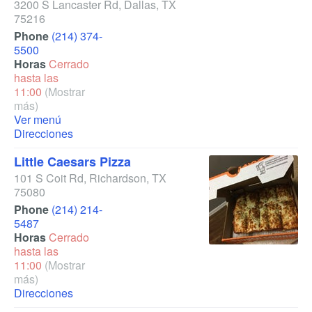
3200 S Lancaster Rd
,
Dallas
,
TX
75216
Phone
(214) 374-
5500
Horas
Cerrado
hasta las
11:00
(Mostrar
más)
Ver menú
Direcciones
Little Caesars Pizza
101 S Coit Rd
,
Richardson
,
TX
75080
Phone
(214) 214-
5487
Horas
Cerrado
hasta las
11:00
(Mostrar
más)
Direcciones