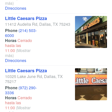
más)
Direcciones
Little Caesars Pizza
11412 Audelia Rd
,
Dallas
,
TX
75243
Phone
(214) 503-
6000
Horas
Cerrado
hasta las
11:00
(Mostrar
más)
Direcciones
Little Caesars Pizza
10325 Lake June Rd
,
Dallas
,
TX
75217
Phone
(972) 290-
3336
Horas
Cerrado
hasta las
11:00
(Mostrar