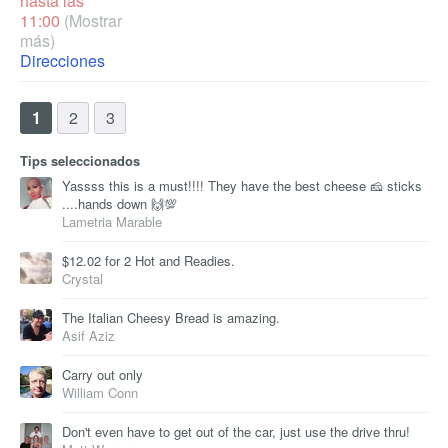
hasta las
11:00
(Mostrar
más)
Direcciones
1
2
3
Tips seleccionados
Yassss this is a must!!!! They have the best cheese 🧀 sticks
....hands down 🙌💯
Lametria Marable
$12.02 for 2 Hot and Readies.
Crystal
The Italian Cheesy Bread is amazing.
Asif Aziz
Carry out only
William Conn
Don't even have to get out of the car, just use the drive thru!