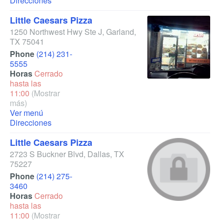
Direcciones
Little Caesars Pizza
1250 Northwest Hwy Ste J
,
Garland
,
TX
75041
Phone
(214) 231-
5555
Horas
Cerrado
hasta las
11:00
(Mostrar
más)
Ver menú
Direcciones
Little Caesars Pizza
2723 S Buckner Blvd
,
Dallas
,
TX
75227
Phone
(214) 275-
3460
Horas
Cerrado
hasta las
11:00
(Mostrar