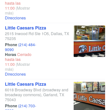
hasta las
11:00
(Mostrar
más)
Direcciones
Little Caesars Pizza
2515 Inwood Rd Ste 1O5
,
Dallas
,
TX
75235
Phone
(214) 484-
9090
Horas
Cerrado
hasta las
11:00
(Mostrar
más)
Direcciones
Little Caesars Pizza
6018 Broadway Blvd
(broadway and
broadway commons)
,
Garland
,
TX
75043
Phone
(214) 703-