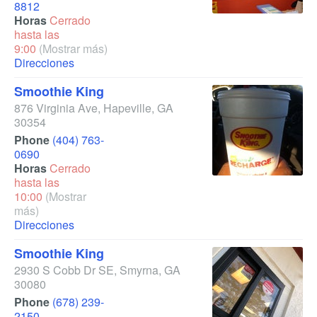
8812
Horas
Cerrado
hasta las
9:00
(Mostrar más)
Direcciones
Smoothie King
876 Virginia Ave
,
Hapeville
,
GA
30354
Phone
(404) 763-
0690
Horas
Cerrado
hasta las
10:00
(Mostrar
más)
Direcciones
Smoothie King
2930 S Cobb Dr SE
,
Smyrna
,
GA
30080
Phone
(678) 239-
2150