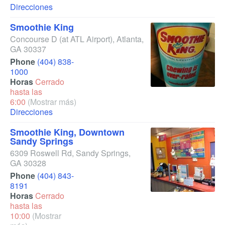
Direcciones
Smoothie King
Concourse D
(at ATL Airport)
,
Atlanta
,
GA
30337
Phone
(404) 838-
1000
Horas
Cerrado
hasta las
6:00
(Mostrar más)
Direcciones
Smoothie King, Downtown
Sandy Springs
6309 Roswell Rd
,
Sandy Springs
,
GA
30328
Phone
(404) 843-
8191
Horas
Cerrado
hasta las
10:00
(Mostrar