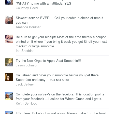
"WHAT?" to me with an attitude. YES
Courtney Reed
Slowest service EVER!!!! Call your order in ahead of time if
you can!
Amanda Bordner
Be sure to get your receipt! Most of the time there's a coupon
printed on it where if you bring it back you get $1 off your next
medium or large smoothie.
Ian Sheddan
Try the New Organic Apple Acai Smoothie!!!
Jason Johnson
Call ahead and order your smoothie before you get there.
Super fast and easy!!! 404-581-9181
Jack Jeffery
Complete your survey's on the receipts. This location profits
from your feedback ...I asked for Wheat Grass and I got it.
Keith De Hood
First time drinkers of wheat grass. Please, take it to the head.