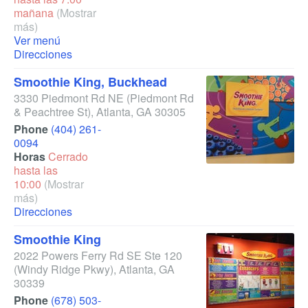
mañana
(Mostrar
más)
Ver menú
Direcciones
Smoothie King, Buckhead
3330 Piedmont Rd NE
(Piedmont Rd
& Peachtree St)
,
Atlanta
,
GA
30305
Phone
(404) 261-
0094
Horas
Cerrado
hasta las
10:00
(Mostrar
más)
Direcciones
Smoothie King
2022 Powers Ferry Rd SE Ste 120
(Windy Ridge Pkwy)
,
Atlanta
,
GA
30339
Phone
(678) 503-