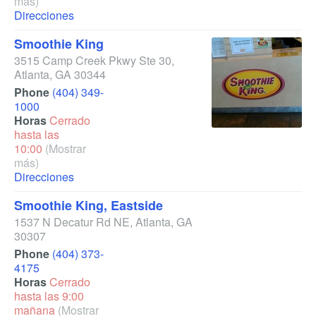
más)
Direcciones
Smoothie King
3515 Camp Creek Pkwy Ste 30
,
Atlanta
,
GA
30344
Phone
(404) 349-
1000
Horas
Cerrado
hasta las
10:00
(Mostrar
más)
Direcciones
Smoothie King, Eastside
1537 N Decatur Rd NE
,
Atlanta
,
GA
30307
Phone
(404) 373-
4175
Horas
Cerrado
hasta las 9:00
mañana
(Mostrar