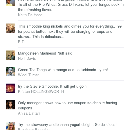
To all of the Pro Wheat Grass Drinkers, let your tongue sock in
the refreshing flavor.
Keith De Hood
This smoothie king nickels and dimes you for everything.. .99
for peanut butter, next they will be charging for cups and
straws.. This is ridiculous...
B D
Mangosteen Madness! Nuff said
Neill Davis
Green Tea Tango with mango and no turbinado - yum!
Widdi Turner
try the Stevie Smoothie. It will get u goin!
Kristen HOLLINGSWORTH
Only manager knows how to use coupon so despite having
coupons
Anisa Daftari
Try the strawberry and banana yogurt delight. So delicious!
Elizabeth Benedict