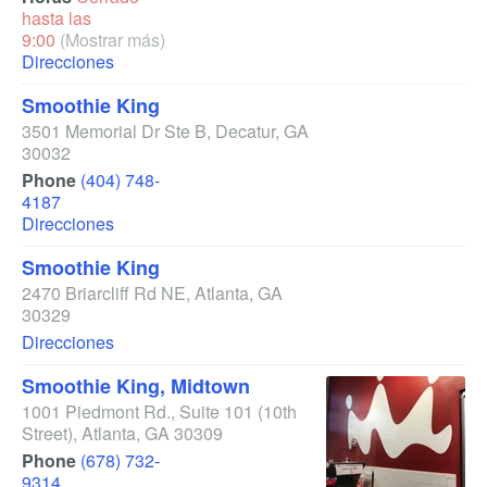
hasta las
9:00
(Mostrar más)
Direcciones
Smoothie King
3501 Memorial Dr Ste B
,
Decatur
,
GA
30032
Phone
(404) 748-
4187
Direcciones
Smoothie King
2470 Briarcliff Rd NE
,
Atlanta
,
GA
30329
Direcciones
Smoothie King, Midtown
1001 Piedmont Rd., Suite 101
(10th
Street)
,
Atlanta
,
GA
30309
Phone
(678) 732-
9314