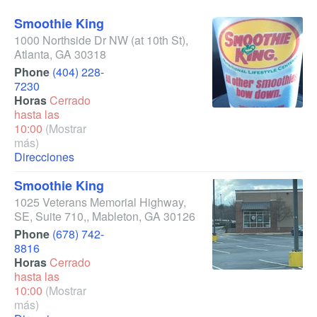
Smoothie King
1000 Northside Dr NW
(at 10th St)
,
Atlanta
,
GA
30318
Phone
(404) 228-
7230
Horas
Cerrado
hasta las
10:00
(Mostrar
más)
Direcciones
Smoothie King
1025 Veterans Memorial Highway,
SE, Suite 710,
,
Mableton
,
GA
30126
Phone
(678) 742-
8816
Horas
Cerrado
hasta las
10:00
(Mostrar
más)