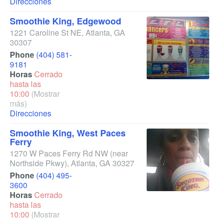
Direcciones
Smoothie King, Edgewood
1221 Caroline St NE
,
Atlanta
,
GA
30307
Phone
(404) 581-
9181
Horas
Cerrado
hasta las
10:00
(Mostrar
más)
Direcciones
Smoothie King, West Paces
Ferry
1270 W Paces Ferry Rd NW
(near
Northside Pkwy)
,
Atlanta
,
GA
30327
Phone
(404) 495-
3600
Horas
Cerrado
hasta las
10:00
(Mostrar