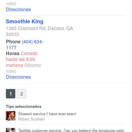
más)
Direcciones
Smoothie King
1365 Clairmont Rd
,
Decatur
,
GA
30033
Phone
(404) 634-
1177
Horas
Cerrado
hasta las 9:00
mañana
(Mostrar
más)
Direcciones
1
2
Tips seleccionados
Slowest service I have ever seen!
Robert Scofield
Terrible customer service. Can you believe the employee said