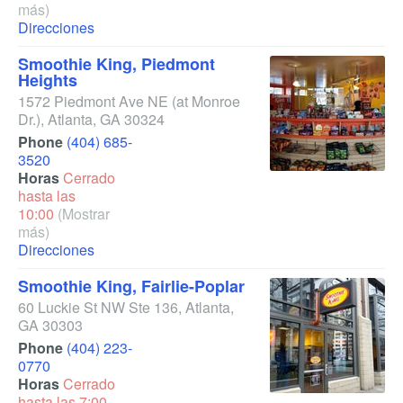
más)
Direcciones
Smoothie King, Piedmont
Heights
1572 Piedmont Ave NE
(at Monroe
Dr.)
,
Atlanta
,
GA
30324
Phone
(404) 685-
3520
Horas
Cerrado
hasta las
10:00
(Mostrar
más)
Direcciones
Smoothie King, Fairlie-Poplar
60 Luckie St NW Ste 136
,
Atlanta
,
GA
30303
Phone
(404) 223-
0770
Horas
Cerrado
hasta las 7:00