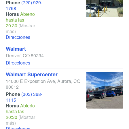
Phone
(720) 929-
1758
Horas
Abierto
hasta las
20:30
(Mostrar
más)
Direcciones
Walmart
Denver
,
CO
80234
Direcciones
Walmart Supercenter
14000 E Exposition Ave
,
Aurora
,
CO
80012
Phone
(303) 368-
1115
Horas
Abierto
hasta las
20:30
(Mostrar
más)
Direcciones