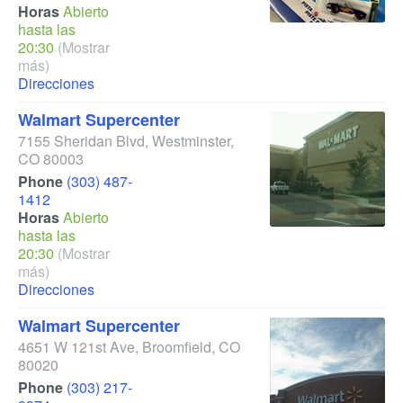
Horas
Abierto
hasta las
20:30
(Mostrar
más)
Direcciones
Walmart Supercenter
7155 Sheridan Blvd
,
Westminster
,
CO
80003
Phone
(303) 487-
1412
Horas
Abierto
hasta las
20:30
(Mostrar
más)
Direcciones
Walmart Supercenter
4651 W 121st Ave
,
Broomfield
,
CO
80020
Phone
(303) 217-