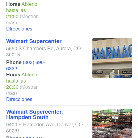
Horas
Abierto
hasta las
21:00
(Mostrar
más)
Direcciones
Walmart Supercenter
5650 S Chambers Rd
,
Aurora
,
CO
80015
Phone
(303) 690-
6322
Horas
Abierto
hasta las
20:30
(Mostrar
más)
Direcciones
Walmart Supercenter,
Hampden South
9400 E Hampden Ave
,
Denver
,
CO
80231