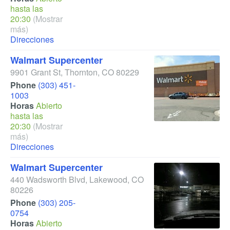
hasta las
20:30
(Mostrar
más)
Direcciones
Walmart Supercenter
9901 Grant St
,
Thornton
,
CO
80229
Phone
(303) 451-
1003
Horas
Abierto
hasta las
20:30
(Mostrar
más)
Direcciones
Walmart Supercenter
440 Wadsworth Blvd
,
Lakewood
,
CO
80226
Phone
(303) 205-
0754
Horas
Abierto