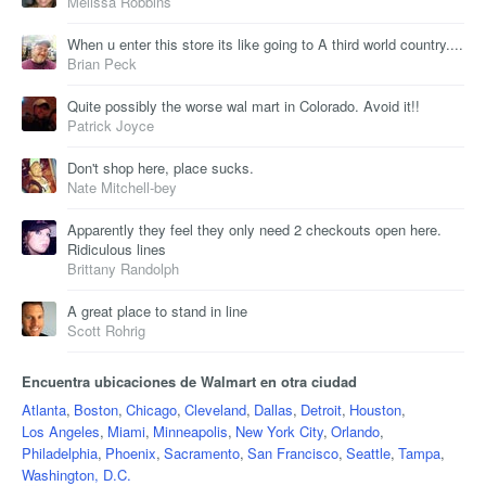
Melissa Robbins
When u enter this store its like going to A third world country....
Brian Peck
Quite possibly the worse wal mart in Colorado. Avoid it!!
Patrick Joyce
Don't shop here, place sucks.
Nate Mitchell-bey
Apparently they feel they only need 2 checkouts open here.
Ridiculous lines
Brittany Randolph
A great place to stand in line
Scott Rohrig
Encuentra ubicaciones de Walmart en otra ciudad
Atlanta
,
Boston
,
Chicago
,
Cleveland
,
Dallas
,
Detroit
,
Houston
,
Los Angeles
,
Miami
,
Minneapolis
,
New York City
,
Orlando
,
Philadelphia
,
Phoenix
,
Sacramento
,
San Francisco
,
Seattle
,
Tampa
,
Washington, D.C.