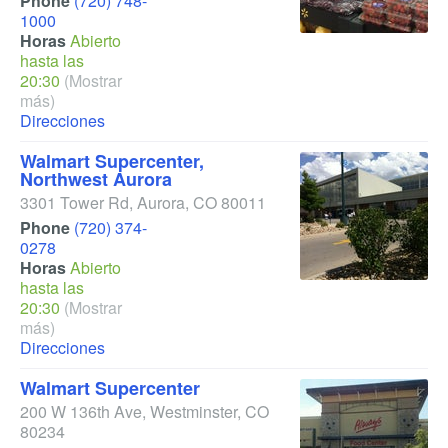
Phone
(720) 748-
1000
Horas
Abierto
hasta las
20:30
(Mostrar
más)
Direcciones
Walmart Supercenter,
Northwest Aurora
3301 Tower Rd
,
Aurora
,
CO
80011
Phone
(720) 374-
0278
Horas
Abierto
hasta las
20:30
(Mostrar
más)
Direcciones
Walmart Supercenter
200 W 136th Ave
,
Westminster
,
CO
80234