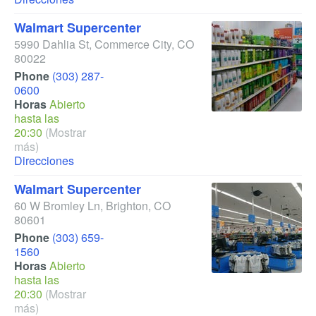
Walmart Supercenter
5990 Dahlia St
,
Commerce City
,
CO
80022
Phone
(303) 287-
0600
Horas
Abierto
hasta las
20:30
(Mostrar
más)
Direcciones
Walmart Supercenter
60 W Bromley Ln
,
Brighton
,
CO
80601
Phone
(303) 659-
1560
Horas
Abierto
hasta las
20:30
(Mostrar
más)