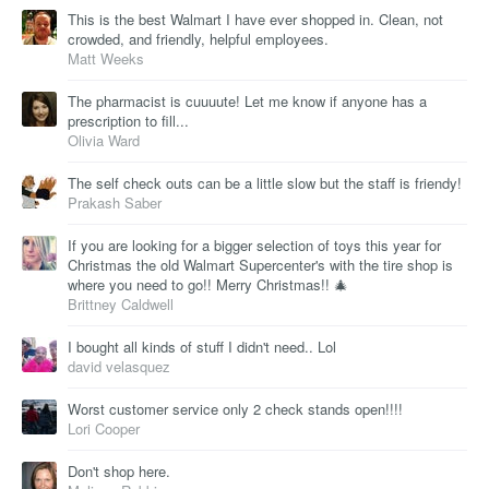
This is the best Walmart I have ever shopped in. Clean, not
crowded, and friendly, helpful employees.
Matt Weeks
The pharmacist is cuuuute! Let me know if anyone has a
prescription to fill...
Olivia Ward
The self check outs can be a little slow but the staff is friendy!
Prakash Saber
If you are looking for a bigger selection of toys this year for
Christmas the old Walmart Supercenter's with the tire shop is
where you need to go!! Merry Christmas!! 🎄
Brittney Caldwell
I bought all kinds of stuff I didn't need.. Lol
david velasquez
Worst customer service only 2 check stands open!!!!
Lori Cooper
Don't shop here.