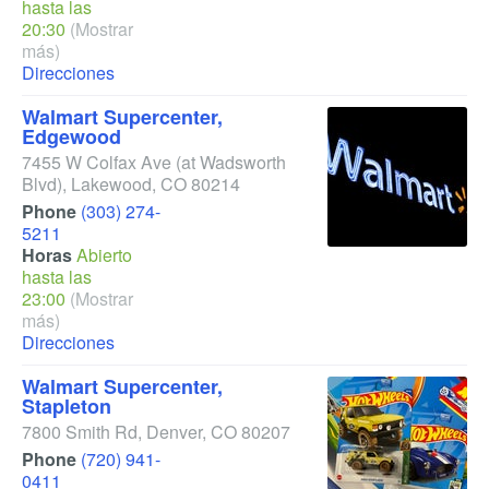
hasta las
20:30
(Mostrar
más)
Direcciones
Walmart Supercenter,
Edgewood
7455 W Colfax Ave
(at Wadsworth
Blvd)
,
Lakewood
,
CO
80214
Phone
(303) 274-
5211
Horas
Abierto
hasta las
23:00
(Mostrar
más)
Direcciones
Walmart Supercenter,
Stapleton
7800 Smith Rd
,
Denver
,
CO
80207
Phone
(720) 941-
0411