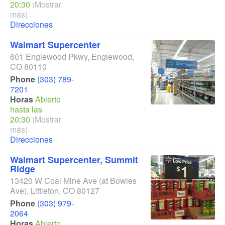
20:30
(Mostrar
más)
Direcciones
Walmart Supercenter
601 Englewood Pkwy
,
Englewood
,
CO
80110
Phone
(303) 789-
7201
Horas
Abierto
hasta las
20:30
(Mostrar
más)
Direcciones
Walmart Supercenter, Summit
Ridge
13420 W Coal Mine Ave
(at Bowles
Ave)
,
Littleton
,
CO
80127
Phone
(303) 979-
2064
Horas
Abierto