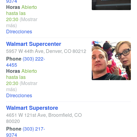
9374
Horas
Abierto
hasta las
20:30
(Mostrar
más)
Direcciones
Walmart Supercenter
5957 W 44th Ave
,
Denver
,
CO
80212
Phone
(303) 222-
4455
Horas
Abierto
hasta las
20:30
(Mostrar
más)
Direcciones
Walmart Superstore
4651 W 121st Ave
,
Broomfield
,
CO
80020
Phone
(303) 217-
9374