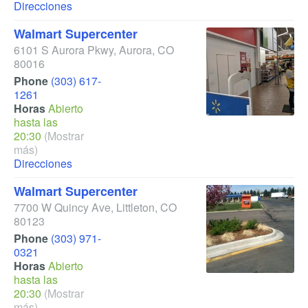
Direcciones
Walmart Supercenter
6101 S Aurora Pkwy
,
Aurora
,
CO
80016
Phone
(303) 617-
1261
Horas
Abierto
hasta las
20:30
(Mostrar
más)
Direcciones
Walmart Supercenter
7700 W Quincy Ave
,
Littleton
,
CO
80123
Phone
(303) 971-
0321
Horas
Abierto
hasta las
20:30
(Mostrar
más)