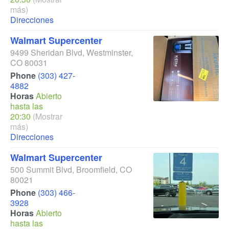
más)
Direcciones
Walmart Supercenter
9499 Sheridan Blvd
,
Westminster
,
CO
80031
Phone
(303) 427-
4882
Horas
Abierto
hasta las
20:30
(Mostrar
más)
Direcciones
Walmart Supercenter
500 Summit Blvd
,
Broomfield
,
CO
80021
Phone
(303) 466-
3928
Horas
Abierto
hasta las