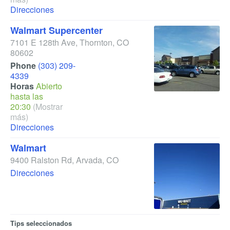
Direcciones
Walmart Supercenter
7101 E 128th Ave
,
Thornton
,
CO
80602
Phone
(303) 209-
4339
Horas
Abierto
hasta las
20:30
(Mostrar
más)
Direcciones
Walmart
9400 Ralston Rd
,
Arvada
,
CO
Direcciones
Tips seleccionados